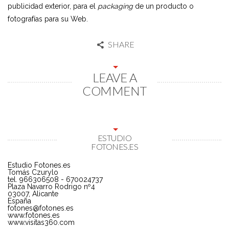
publicidad exterior, para el
packaging
de un producto o
fotografías para su Web.
SHARE
LEAVE A
COMMENT
ESTUDIO
FOTONES.ES
Estudio Fotones.es
Tomás Czurylo
tel. 966306508 - 670024737
Plaza Navarro Rodrigo nº4
03007, Alicante
España
fotones@fotones.es
www.fotones.es
www.visitas360.com